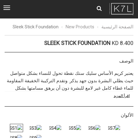
ggle
tion
Sleek
الصفحة الرئيسية
New Products
Sleek Stick Foundation
Stick
Foundation
SLEEK STICK FOUNDATION
KD 8.400
الوصف
يعتبر كريم الأساس سليك ستك نقطة تحول للنساء بشكل متواصل
حيث يطلي البشرة بدون جهد يذكر. وتقدم التركيبة الخفيفة
المقاومة
للماء
غطاء كامل غير لامع للبشرة دون أن يرهق مسامتها بشكل
مُفرط أو يجففها. كما انه يحمي بشرتك من أشعة الشمس طوال
اقرأ المزيد
الوقت. وهو مُدعم بمكونات مكافحة للشيخوخة وهي الإسيتيل
هيكسابيبتايد 8 حيث يقلل ظهور التجاعيد بينما يعمل العجائب على
الألوان
بشرتك. استخدميه كأساس, خافي عيوب أو لتشكيل وجهك – فهو
يعتبر أساس رائع متعدد المهام! حماية من الشمس 30+